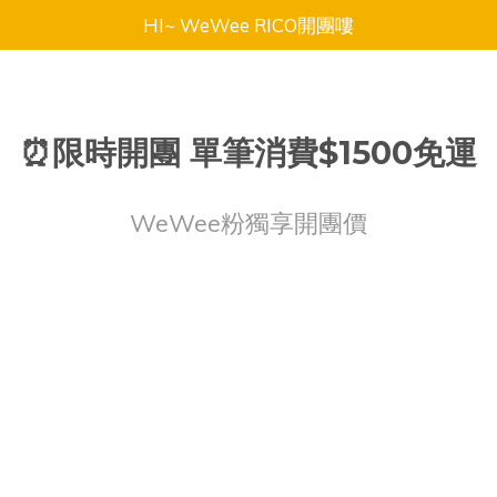
HI~ WeWee RICO開團嘍
⏰限時開團 單筆消費$1500免運
WeWee粉獨享開團價