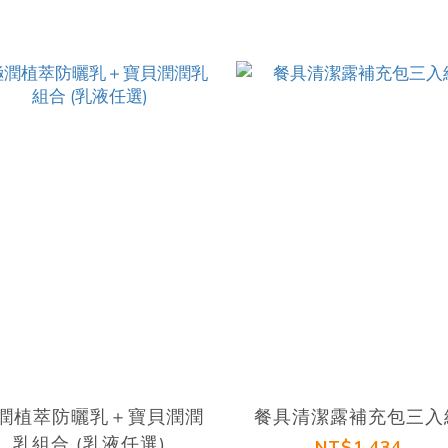
潤植萃防曬乳＋寶貝潤潤
餐具清潔露補充包三入
乳組合 (乳液任選)
NT$1,434