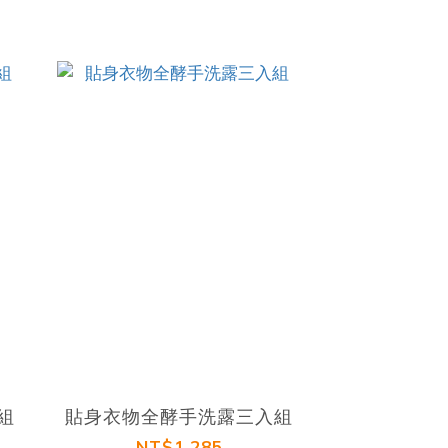
組
貼身衣物全酵手洗露三入組
NT$1,285