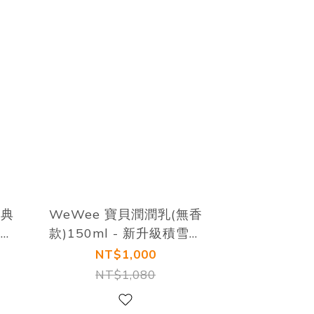
經典
WeWee 寶貝潤潤乳(無香
積雪
款)150ml - 新升級積雪草
配方
NT$1,000
NT$1,080