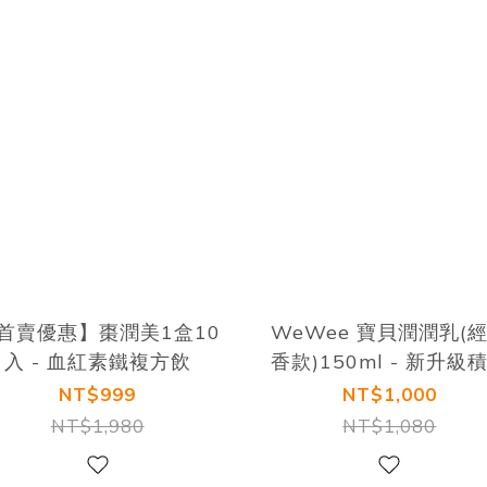
首賣優惠】棗潤美1盒10
WeWee 寶貝潤潤乳(
入 - 血紅素鐵複方飲
香款)150ml - 新升級
草配方
NT$999
NT$1,000
NT$1,980
NT$1,080