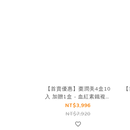
【首賣優惠】棗潤美4盒10
【
入 加贈1盒 - 血紅素鐵複方
飲
NT$3,996
NT$7,920