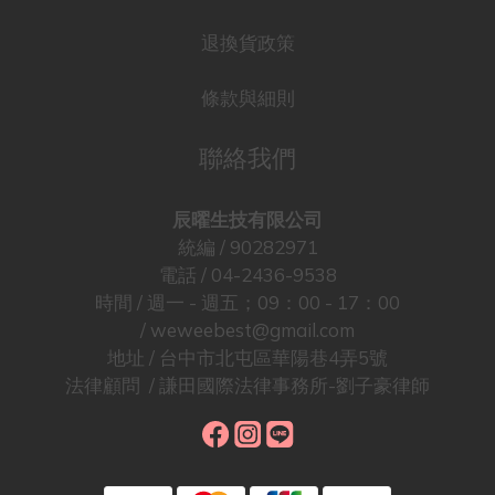
退換貨政策
條款與細則
聯絡我們
辰曜生技有限公司
統編 / 90282971
電話 / 04-2436-9538
時間 / 週一 - 週五；09：00 - 17：00
/ weweebest@gmail.com
地址 / 台中市北屯區華陽巷4弄5號
法律顧問 / 謙田國際法律事務所-劉子豪律師