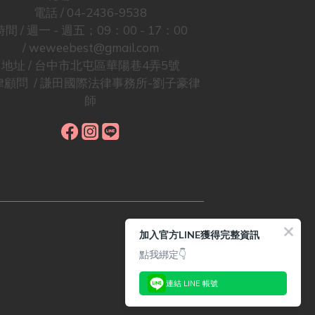
電話 / 04-2436-9538
時間 / 週一 - 週五；09：00 - 17：00
/ weweebest@gmail.com
地址 / 台中市北屯區華陽巷4弄5號
律顧問 / 謙田國際法律事務所-劉子豪律
師
加入官方LINE獲得完整資訊
點我綁定👇
連結 LINE 帳號