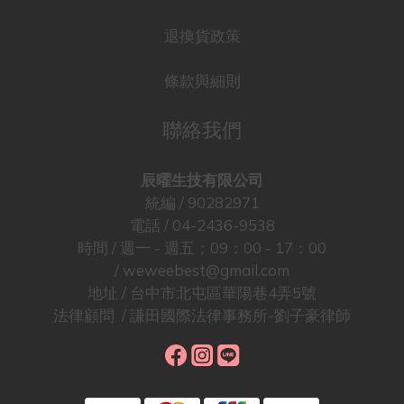
退換貨政策
條款與細則
聯絡我們
辰曜生技有限公司
統編 / 90282971
電話 / 04-2436-9538
時間 / 週一 - 週五；09：00 - 17：00
/ weweebest@gmail.com
地址 / 台中市北屯區華陽巷4弄5號
法律顧問 / 謙田國際法律事務所-劉子豪律師